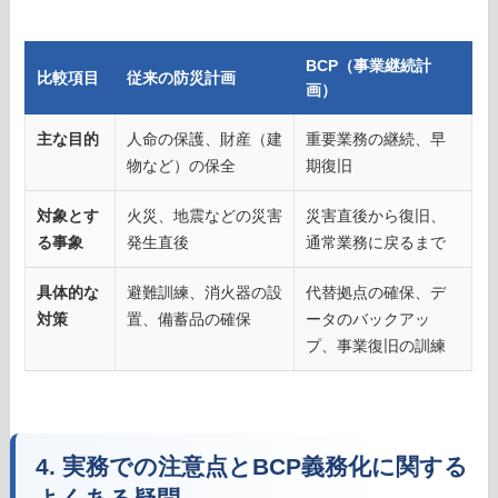
BCP（事業継続計
比較項目
従来の防災計画
画）
主な目的
人命の保護、財産（建
重要業務の継続、早
物など）の保全
期復旧
対象とす
火災、地震などの災害
災害直後から復旧、
る事象
発生直後
通常業務に戻るまで
具体的な
避難訓練、消火器の設
代替拠点の確保、デ
対策
置、備蓄品の確保
ータのバックアッ
プ、事業復旧の訓練
4. 実務での注意点とBCP義務化に関する