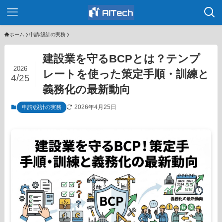
ホーム
申請/設計の実務
建設業を守るBCPとは？テンプ
2026
レートを使った策定手順・訓練と
4/25
義務化の最新動向
2026年4月25日
申請/設計の実務