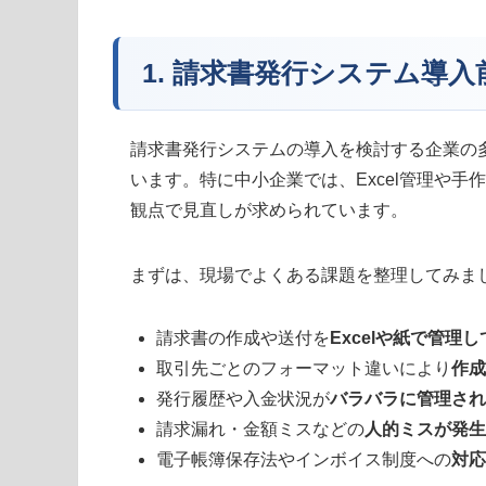
1. 請求書発行システム導
請求書発行システムの導入を検討する企業の
います。特に中小企業では、Excel管理や
観点で見直しが求められています。
まずは、現場でよくある課題を整理してみま
請求書の作成や送付を
Excelや紙で管理
取引先ごとのフォーマット違いにより
作成
発行履歴や入金状況が
バラバラに管理され
請求漏れ・金額ミスなどの
人的ミスが発生
電子帳簿保存法やインボイス制度への
対応