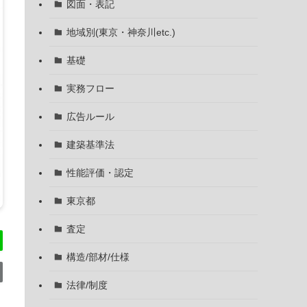
図面・表記
地域別(東京・神奈川etc.)
基礎
実務フロー
広告ルール
建築基準法
性能評価・認定
東京都
査定
構造/部材/仕様
法律/制度