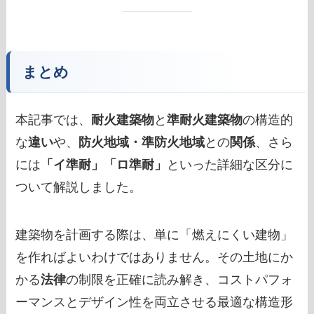
まとめ
本記事では、
耐火建築物
と
準耐火建築物
の構造的
な
違い
や、
防火地域・準防火地域
との
関係
、さら
には
「イ準耐」「ロ準耐」
といった詳細な区分に
ついて解説しました。
建築物を計画する際は、単に「燃えにくい建物」
を作ればよいわけではありません。その土地にか
かる
法律
の制限を正確に読み解き、コストパフォ
ーマンスとデザイン性を両立させる最適な構造形