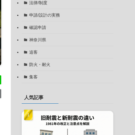
法律/制度
申請/設計の実務
確認申請
神奈川県
追客
防火・耐火
集客
人気記事