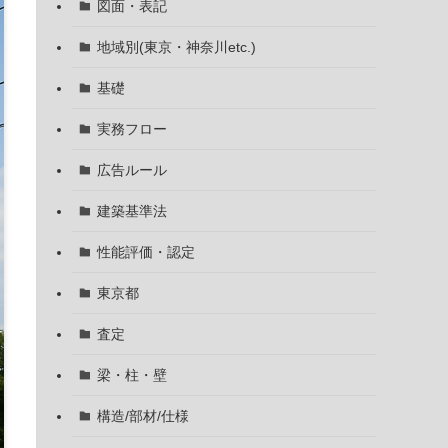
図面・表記
地域別(東京・神奈川etc.)
基礎
実務フロー
広告ルール
建築基準法
性能評価・認定
東京都
査定
梁・柱・壁
構造/部材/仕様