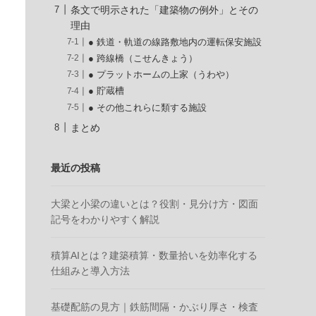
条文で明示された「建築物の例外」とその
理由
● 鉄道・軌道の線路敷地内の運転保安施設
● 跨線橋（こせんきょう）
● プラットホームの上家（うわや）
● 貯蔵槽
● その他これらに類する施設
まとめ
最近の投稿
大梁と小梁の違いとは？役割・見分け方・図面
記号をわかりやすく解説
積算AIとは？建築積算・数量拾いを効率化する
仕組みと導入方法
基礎配筋の見方｜鉄筋間隔・かぶり厚さ・検査