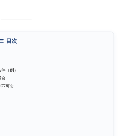
目次
条件（例）
場合
が不可欠
）