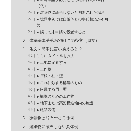
● 確認申請が必要となる建築行為の条件
（例）
● 建築物に該当しないと判断された場合
● 境界事例では自治体との事前相談が不可
欠
● 誤って未申請で設置すると…
建築基準法第2条第1号の条文（原文）
条文を簡単に言い換えると？
ここにタイトルを入力
● 土地に定着する
● 工作物
● 屋根・柱・壁
● これに類する構造のもの
● 附属する門・塀
● 観覧のための工作物
● 地下または高架構造物内の施設
● 建築設備
建築物に該当する具体例
建築物に該当しない具体例