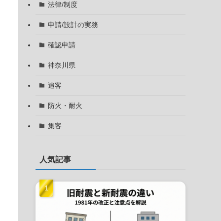
法律/制度
申請/設計の実務
確認申請
神奈川県
追客
防火・耐火
集客
人気記事