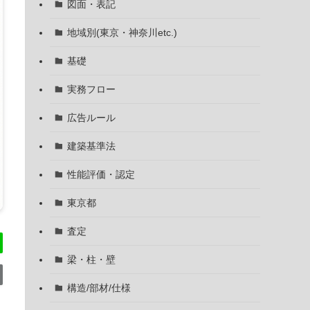
図面・表記
地域別(東京・神奈川etc.)
基礎
実務フロー
広告ルール
建築基準法
性能評価・認定
東京都
査定
梁・柱・壁
構造/部材/仕様