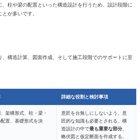
に、柱や梁の配置といった構造設計を行うため、設計段階に
ことが多いです。
り、構造計算、図面作成、そして施工段階でのサポートに至
容
詳細な役割と検討事項
別、架構形式、柱・梁・
意匠を台無しにしないよう、意
の配置、基礎形式を決
匠的な知識も必要とされる、構
造設計の中で
最も重要な部分
。
略伏図と仮定断面を作成する。