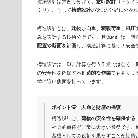
建築設計は大きく分けて、
意匠設計
（デザイ
くり）、そして
構造設計
の3つの分野に分か
構造設計とは、建物が
自重、積載荷重、風圧
みを設計する技術分野です。具体的には、諸
配置や断面を計画
し、構造計算に基づき安全
構造設計は、単に計算を行う作業ではなく、
の安全性を確保する
創造的な作業
でもありま
学に近い側面を持っています。
ポイント💡：人命と財産の保護
構造設計は、
建物の安全性を確保する
社会的責任が非常に大きい業務です。
基盤としての役割を果たすことが期待