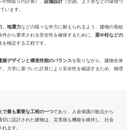
ンや間取りの計画）、
設備設計
（空調、上下水などの環境づ
れています。
力、地震力
などの様々な外力に耐えられるよう、建物の骨組
条件から要求される安全性を確保するために、
梁や柱などの
性を検証する工程です。
建築デザインと構造性能のバランス
を取りながら、建物全体
す。力学に基づいた計算により安全性を確認するため、物理
上で最も重要な工程の一つ
であり、人命保護の観点から
適切に設計された建物は、災害後も機能を維持し、社会
されます。