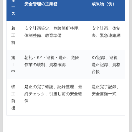
ェ
安全管理の主業務
成果物（例）
ー
ズ
着
安全計画策定、危険箇所整理、
安全計画、体制
工
体制整備、教育準備
表、緊急連絡網
前
施
朝礼・KY・巡視・是正、危険
KY記録、巡視
工
作業の統制、資格確認
是正記録、資格
中
台帳
竣
是正の完了確認、記録整理、最
是正完了記録、
工
終チェック、引渡し前の安全確
安全書類一式
前
保
後