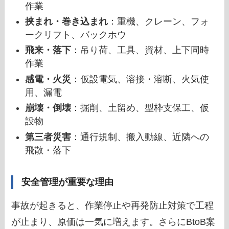
作業
挟まれ・巻き込まれ
：重機、クレーン、フォ
ークリフト、バックホウ
飛来・落下
：吊り荷、工具、資材、上下同時
作業
感電・火災
：仮設電気、溶接・溶断、火気使
用、漏電
崩壊・倒壊
：掘削、土留め、型枠支保工、仮
設物
第三者災害
：通行規制、搬入動線、近隣への
飛散・落下
安全管理が重要な理由
事故が起きると、作業停止や再発防止対策で工程
が止まり、原価は一気に増えます。さらにBtoB案