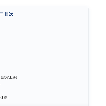
目次
（認定工法）
？
グ外壁」