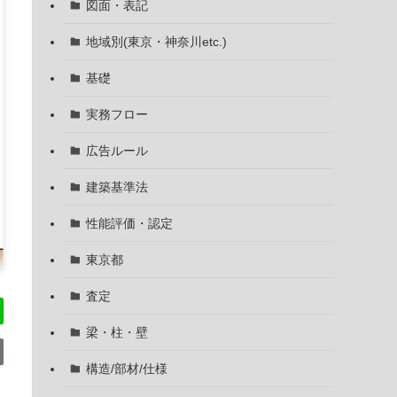
図面・表記
地域別(東京・神奈川etc.)
基礎
実務フロー
広告ルール
建築基準法
性能評価・認定
東京都
査定
梁・柱・壁
構造/部材/仕様