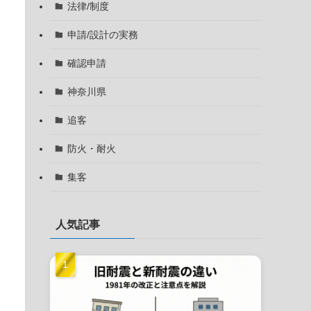
法律/制度
申請/設計の実務
確認申請
神奈川県
追客
防火・耐火
集客
人気記事