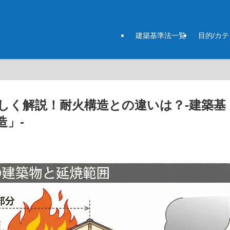
建築基準法一覧
目的/カ
しく解説！耐火構造との違いは？-建築基
造」-