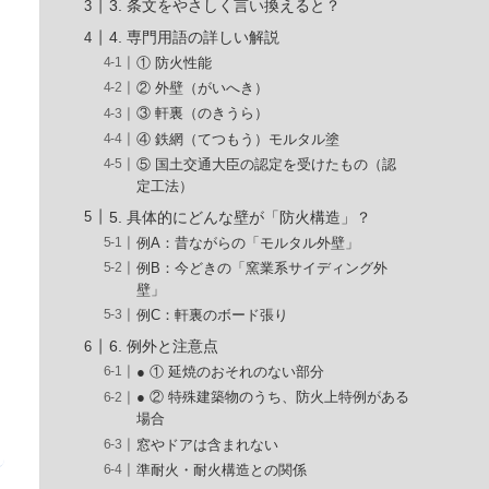
3. 条文をやさしく言い換えると？
4. 専門用語の詳しい解説
① 防火性能
② 外壁（がいへき）
③ 軒裏（のきうら）
④ 鉄網（てつもう）モルタル塗
⑤ 国土交通大臣の認定を受けたもの（認
定工法）
5. 具体的にどんな壁が「防火構造」？
例A：昔ながらの「モルタル外壁」
例B：今どきの「窯業系サイディング外
壁」
例C：軒裏のボード張り
6. 例外と注意点
● ① 延焼のおそれのない部分
● ② 特殊建築物のうち、防火上特例がある
場合
窓やドアは含まれない
準耐火・耐火構造との関係