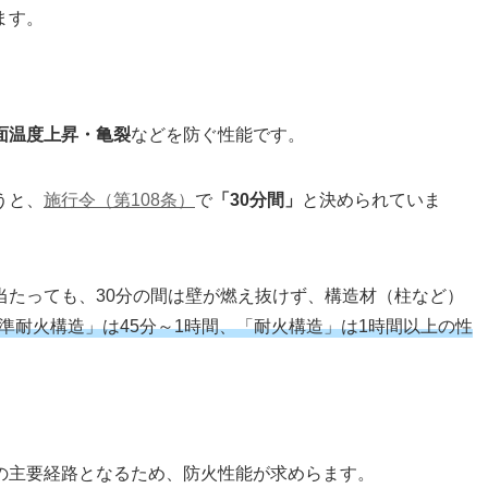
ます。
面温度上昇・亀裂
などを防ぐ性能です。
うと、
施行令（第108条）
で
「30分間」
と決められていま
当たっても、30分の間は壁が燃え抜けず、構造材（柱など）
準耐火構造」は45分～1時間、「耐火構造」は1時間以上の性
の主要経路となるため、防火性能が求めらます。