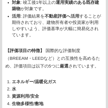
対象
: 竣工後1年以上の
運用実績のある既存建
築物
が対象です。
活用
: 評価結果を
不動産評価へ活用
することが
期待されており、建物所有者や投資家が利用
しやすいよう、評価基準が大幅に簡易化され
ています。
【評価項目の特徴】
国際的な評価制度
（BREEAM・LEEDなど）との互換性を高めるた
め、評価項目は以下の5つに
厳選
されています。
エネルギー/温暖化ガス
水
資源利用/安全
生物多様性/敷地