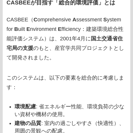
CASBEEが目指す「総合的環境評価」とは
CASBEE（
C
omprehensive
A
ssessment
S
ystem
for
B
uilt
E
nvironment
E
fficiency：建築環境総合性
能評価システム）は、2001年4月に
国土交通省住
宅局の支援
のもと、産官学共同プロジェクトとし
て開発されました。
このシステムは、以下の要素を総合的に考慮しま
す：
環境配慮
: 省エネルギー性能、環境負荷の少な
い資材や機材の使用。
建物の品質
: 室内の過ごしやすさ（快適性）、
周囲の景観への配慮。