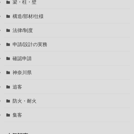
梁・柱・壁
構造/部材/仕様
法律/制度
申請/設計の実務
確認申請
神奈川県
追客
防火・耐火
集客