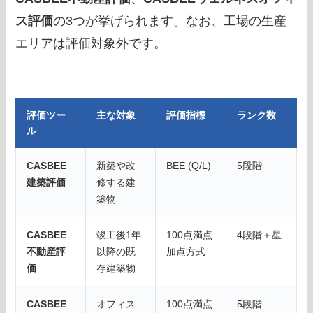
ス評価
の3つが挙げられます。なお、工場の生産
エリアは評価対象外です。
評価ツー
主な対象
評価指標
ランク数
ル
CASBEE
新築や改
BEE (Q/L)
5段階
建築評価
修する建
築物
CASBEE
竣工後1年
100点満点
4段階＋星
不動産評
以降の既
加点方式
価
存建築物
CASBEE
オフィス
100点満点
5段階