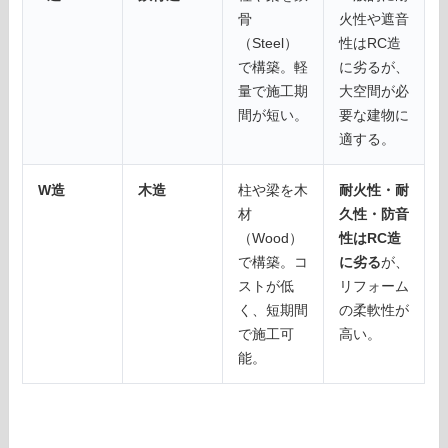
骨
火性や遮音
（Steel）
性はRC造
で構築。軽
に劣るが、
量で施工期
大空間が必
間が短い。
要な建物に
適する。
W造
木造
柱や梁を木
耐火性・耐
材
久性・防音
（Wood）
性はRC造
で構築。コ
に劣る
が、
ストが低
リフォーム
く、短期間
の柔軟性が
で施工可
高い。
能。