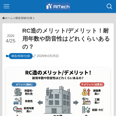
ホーム
構造/部材/仕様
RC造のメリット/デメリット！耐
2026
用年数や防音性はどれくらいある
4/25
の？
2026年4月25日
構造/部材/仕様