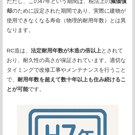
ただし、この47年という期間は、税法上の
減価償
却
のために設定された期間であり、実際に建物が
使用できなくなる寿命（物理的耐用年数）とは異
なります。
RC造は、
法定耐用年数が木造の倍以上
とされて
おり、耐久性の高さが保証されています。適切な
タイミングで改修工事やメンテナンスを行うこと
で、
耐用年数を超えて数十年以上も住み続けるこ
とが可能
です。