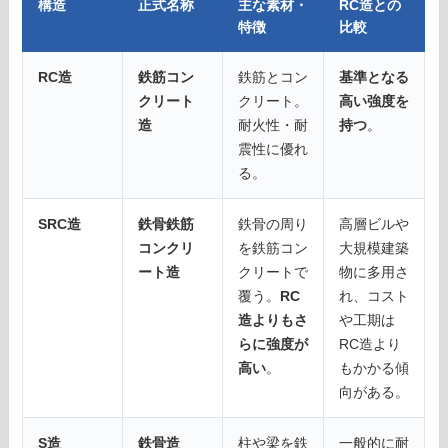
構造
正式名称
主な素材・
RC造との
特徴
比較
RC造
鉄筋コン
鉄筋とコン
基準となる
クリート
クリート。
高い強度を
造
耐火性・耐
持つ
。
震性に優れ
る。
SRC造
鉄骨鉄筋
鉄骨の周り
高層ビルや
コンクリ
を鉄筋コン
大規模建築
ート造
クリートで
物に多用さ
覆う。
RC
れ、コスト
造よりもさ
や工期は
らに強度が
RC造より
高い
。
もかかる傾
向がある。
S造
鉄骨造
柱や梁を鉄
一般的に耐