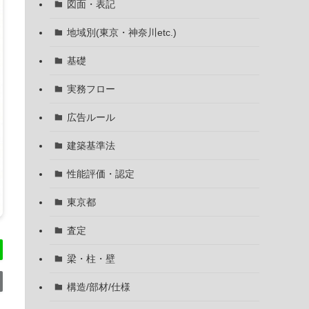
図面・表記
地域別(東京・神奈川etc.)
基礎
実務フロー
広告ルール
建築基準法
性能評価・認定
東京都
査定
梁・柱・壁
構造/部材/仕様