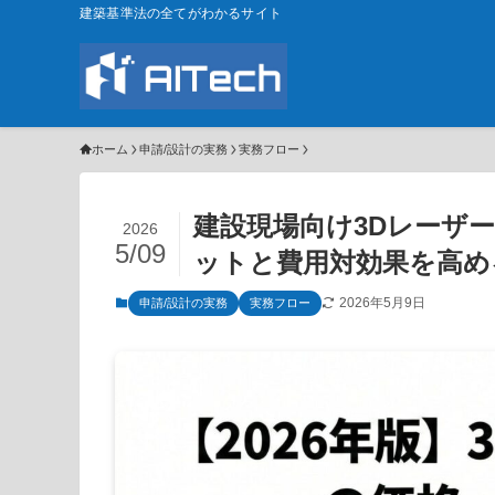
建築基準法の全てがわかるサイト
ホーム
申請/設計の実務
実務フロー
建設現場向け3Dレーザ
2026
5/09
ットと費用対効果を高め
2026年5月9日
申請/設計の実務
実務フロー