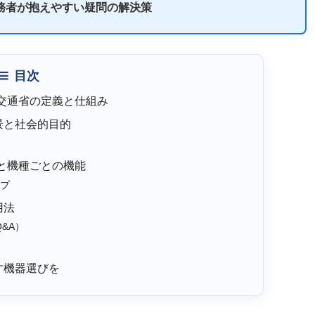
務者が抱えやすい疑問の解決策
目次
土交通省の定義と仕組み
景と社会的目的
場と機種ごとの機能
イプ
用法
&A）
す機器選びを