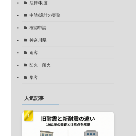
法律/制度
申請/設計の実務
確認申請
神奈川県
追客
防火・耐火
集客
人気記事