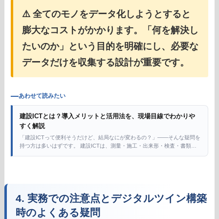
⚠️ 全てのモノをデータ化しようとすると
膨大なコストがかかります。「何を解決し
たいのか」という目的を明確にし、必要な
データだけを収集する設計が重要です。
あわせて読みたい
建設ICTとは？導入メリットと活用法を、現場目線でわかりや
すく解説
「建設ICTって便利そうだけど、結局なにが変わるの？」——そんな疑問を
持つ方は多いはずです。 建設ICTは、測量・施工・出来形・検査・書類管
理までの仕事を、“紙と経験頼み”から“データで回す”方向へ進める取り組み
の総称。 […]
4. 実務での注意点とデジタルツイン構築
時のよくある疑問