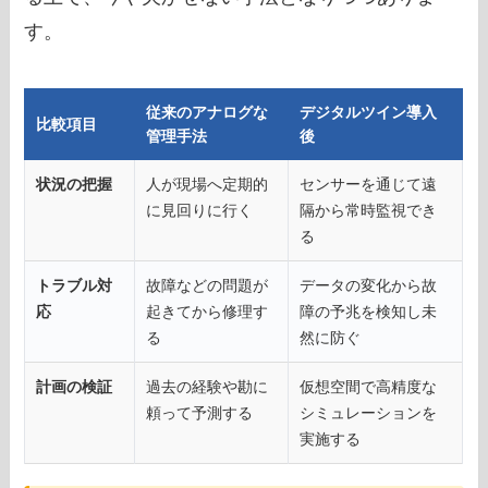
す。
従来のアナログな
デジタルツイン導入
比較項目
管理手法
後
状況の把握
人が現場へ定期的
センサーを通じて遠
に見回りに行く
隔から常時監視でき
る
トラブル対
故障などの問題が
データの変化から故
応
起きてから修理す
障の予兆を検知し未
る
然に防ぐ
計画の検証
過去の経験や勘に
仮想空間で高精度な
頼って予測する
シミュレーションを
実施する